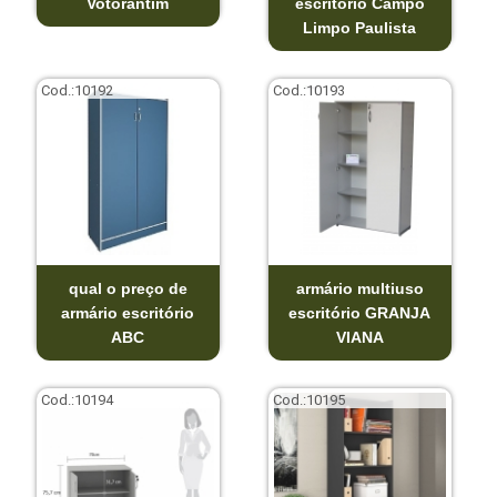
Votorantim
escritório Campo
Limpo Paulista
Cod.:
10192
Cod.:
10193
qual o preço de
armário multiuso
armário escritório
escritório GRANJA
ABC
VIANA
Cod.:
10194
Cod.:
10195