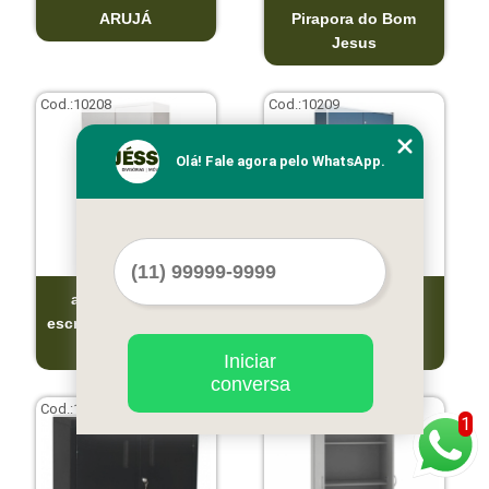
ARUJÁ
Pirapora do Bom
Jesus
Cod.:
10208
Cod.:
10209
Olá! Fale agora pelo WhatsApp.
armário de aço
qual o preço de
escritório Itapecerica
armário escritório
da Serra
Caierias
Iniciar
conversa
Cod.:
10210
Cod.:
10211
1