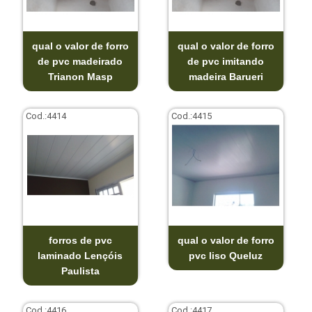
qual o valor de forro
qual o valor de forro
de pvc madeirado
de pvc imitando
Trianon Masp
madeira Barueri
Cod.:
4414
Cod.:
4415
forros de pvc
qual o valor de forro
laminado Lençóis
pvc liso Queluz
Paulista
Cod.:
4416
Cod.:
4417