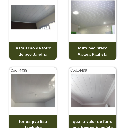
instalação de forro
forro pvc preço
de pvc Jandira
Várzea Paulista
Cod.:
4438
Cod.:
4439
forros pvc liso
qual o valor de forro
Jambeiro
pvc branco Alumínio