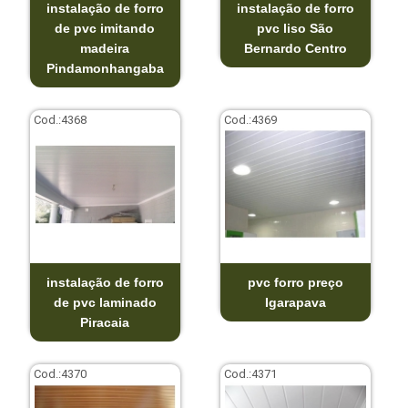
instalação de forro
instalação de forro
de pvc imitando
pvc liso São
madeira
Bernardo Centro
Pindamonhangaba
Cod.:
4368
Cod.:
4369
instalação de forro
pvc forro preço
de pvc laminado
Igarapava
Piracaia
Cod.:
4370
Cod.:
4371