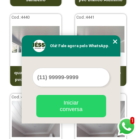
Cod.:
4440
Cod.:
4441
Olá! Fale agora pelo WhatsApp.
qual o valor de forro
qual o valor de pvc
pvc GRANJA VIANA
forro Bela Vista
Cod.:
4442
Cod.:
4443
Iniciar
conversa
1