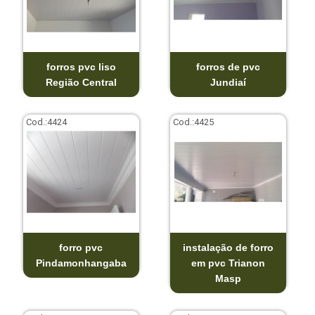
forros pvc liso
forros de pvc
Região Central
Jundiaí
Cod.:
4424
Cod.:
4425
forro pvc
instalação de forro
Pindamonhangaba
em pvc Trianon
Masp