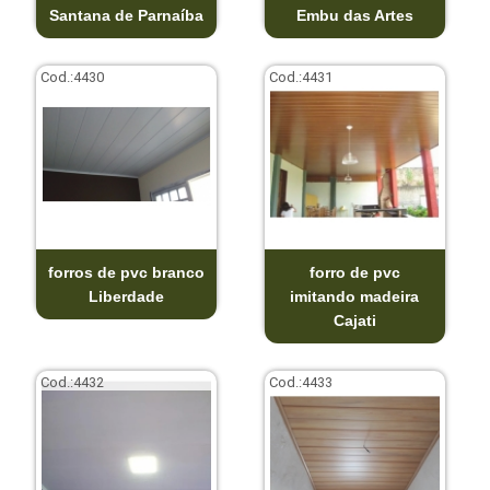
Santana de Parnaíba
Embu das Artes
Cod.:
4430
Cod.:
4431
forros de pvc branco
forro de pvc
Liberdade
imitando madeira
Cajati
Cod.:
4432
Cod.:
4433