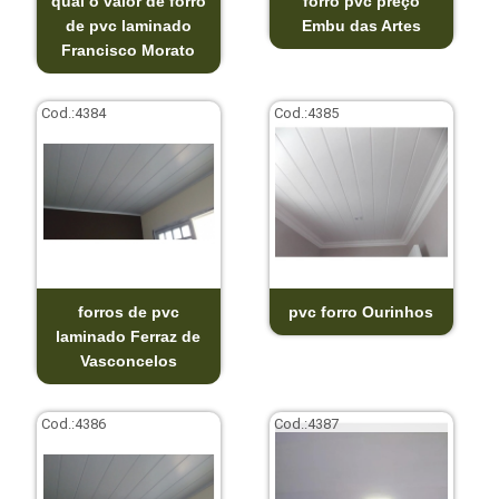
qual o valor de forro
forro pvc preço
de pvc laminado
Embu das Artes
Francisco Morato
Cod.:
4384
Cod.:
4385
forros de pvc
pvc forro Ourinhos
laminado Ferraz de
Vasconcelos
Cod.:
4386
Cod.:
4387