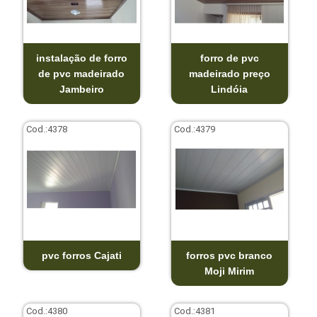
instalação de forro
forro de pvc
de pvc madeirado
madeirado preço
Jambeiro
Lindóia
Cod.:
4378
Cod.:
4379
pvc forros Cajati
forros pvc branco
Moji Mirim
Cod.:
4380
Cod.:
4381