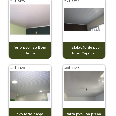
Cod.:
4426
Cod.:
4427
forro pvc liso Bom
instalação de pvc
Retiro
forro Cajamar
Cod.:
4428
Cod.:
4429
pvc forro preço
forro pvc liso preço