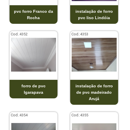
pvc forro Franco da
instalação de forro
Rocha
pvc liso Lindóia
Cod.:
4352
Cod.:
4353
forro de pvc
instalação de forro
Igarapava
de pvc madeirado
Arujá
Cod.:
4354
Cod.:
4355