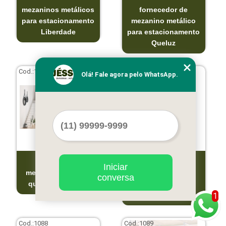
mezaninos metálicos
fornecedor de
para estacionamento
mezanino metálico
Liberdade
para estacionamento
Queluz
Cod.:
1086
Cod.:
1087
Olá! Fale agora pelo WhatsApp.
quanto custa
fornecedor de
Iniciar
mezanino metálico
mezanino metálico
conversa
quarto São Paulo
residencial Embu
das Artes
1
Cod.:
1088
Cod.:
1089