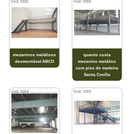
Cod.:
1032
Cod.:
1033
mezaninos metálicos
quanto custa
desmontável ABCD
mezanino metálico
com piso de madeira
Santa Cecília
Cod.:
1034
Cod.:
1035