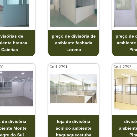
ivisórias de
preço de divisória de
preço de d
iente branca
ambiente fechada
ambiente
Caierias
Lorena
Pir
90
Cod.:
2791
Cod.:
2792
a de divisória
loja de divisória
divisó
biente Monte
acrílico ambiente
ambient
egre do Sul
Itaquaquecetuba
Pir