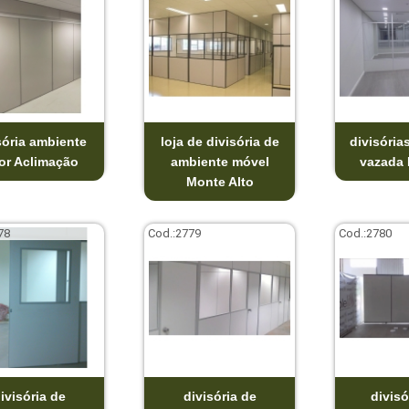
sória ambiente
loja de divisória de
divisória
or Aclimação
ambiente móvel
vazada
Monte Alto
78
Cod.:
2779
Cod.:
2780
ivisória de
divisória de
divisó