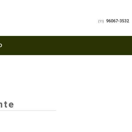
96067-3532
(11)
O
nte