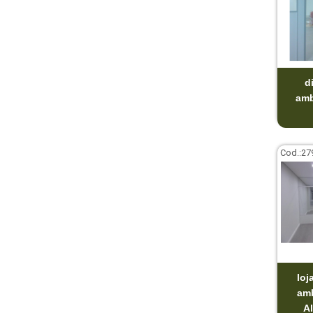
d
amb
Cod.:
27
loj
am
Al