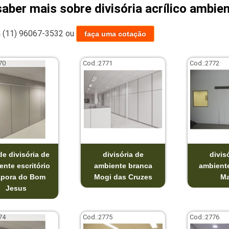
saber mais sobre divisória acrílico ambie
a
(11) 96067-3532
ou
faça uma cotação
70
Cod.:
2771
Cod.:
2772
de divisória de
divisória de
divis
ente escritório
ambiente branca
ambient
apora do Bom
Mogi das Cruzes
M
Jesus
74
Cod.:
2775
Cod.:
2776