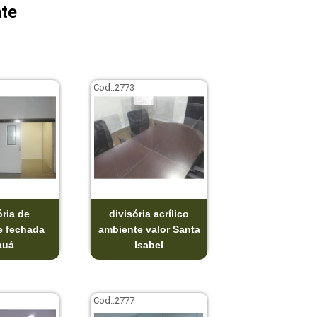
nte
Cod.:
2773
ória de
divisória acrílico
e fechada
ambiente valor Santa
auá
Isabel
Cod.:
2777