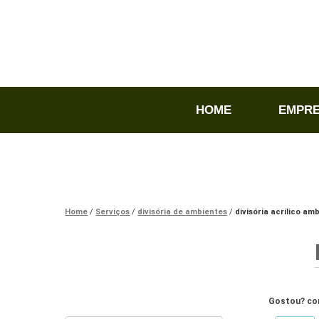
HOME
EMPR
Home
Serviços
divisória de ambientes
divisória acrílico am
Gostou? com