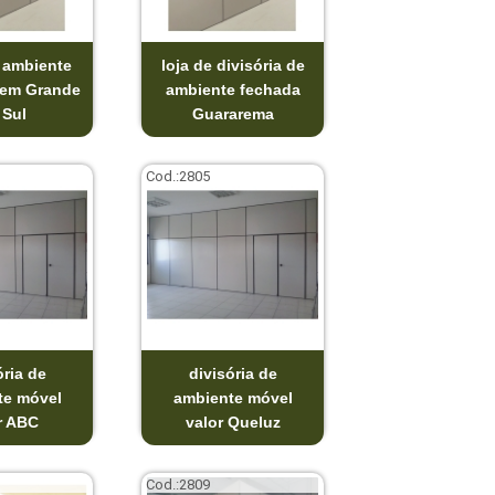
a ambiente
loja de divisória de
gem Grande
ambiente fechada
 Sul
Guararema
Cod.:
2805
ória de
divisória de
te móvel
ambiente móvel
r ABC
valor Queluz
Cod.:
2809