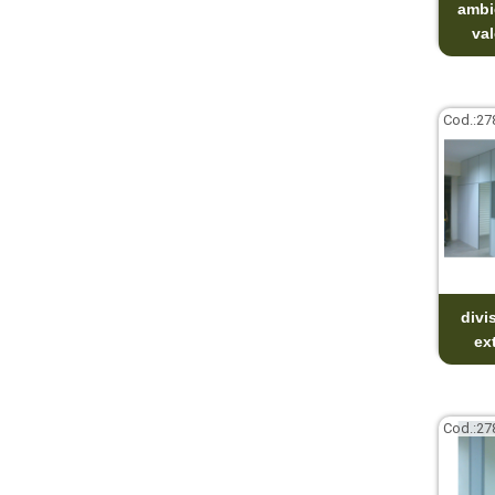
ambi
val
Cod.:
27
divi
ex
Cod.:
27