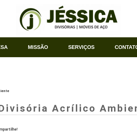
ESA
MISSÃO
SERVIÇOS
CONTAT
biente
Divisória Acrílico Ambie
partilhe!