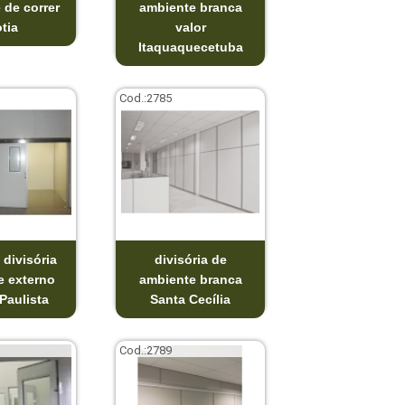
 de correr
ambiente branca
tia
valor
Itaquaquecetuba
Cod.:
2785
 divisória
divisória de
e externo
ambiente branca
Paulista
Santa Cecília
Cod.:
2789