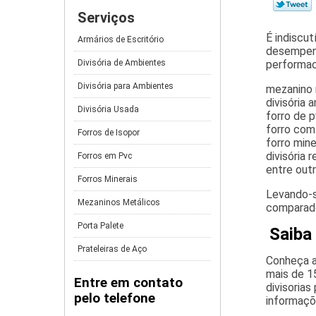
Serviços
É indiscu
Armários de Escritório
desempenh
Divisória de Ambientes
performac
Divisória para Ambientes
mezanino 
divisória 
Divisória Usada
forro de 
forro com 
Forros de Isopor
forro min
divisória
Forros em Pvc
entre outr
Forros Minerais
Levando-s
Mezaninos Metálicos
comparado
Porta Palete
Saiba 
Prateleiras de Aço
Conheça a
mais de 1
Entre em contato
divisoria
pelo telefone
informaçõ