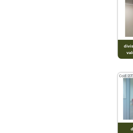
divi
val
Cod.:
27
d