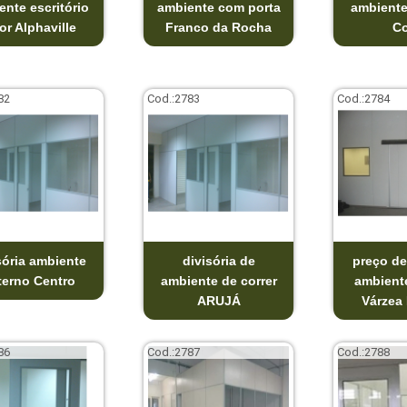
ente escritório
ambiente com porta
ambiente
or Alphaville
Franco da Rocha
Co
82
Cod.:
2783
Cod.:
2784
sória ambiente
divisória de
preço de
terno Centro
ambiente de correr
ambient
ARUJÁ
Várzea 
86
Cod.:
2787
Cod.:
2788