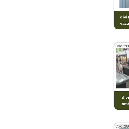
divi
vaz
Cod.:
28
div
amb
Cod.:
28