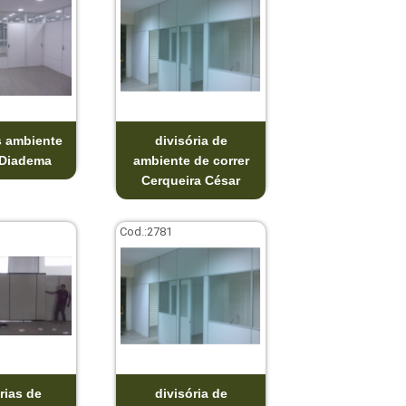
s ambiente
divisória de
 Diadema
ambiente de correr
Cerqueira César
Cod.:
2781
rias de
divisória de