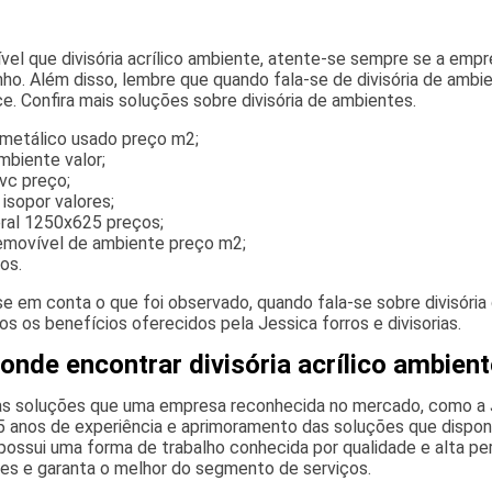
tível que divisória acrílico ambiente, atente-se sempre se a e
o. Além disso, lembre que quando fala-se de divisória de ambie
e. Confira mais soluções sobre divisória de ambientes.
metálico usado preço m2;
ambiente valor;
pvc preço;
isopor valores;
eral 1250x625 preços;
 removível de ambiente preço m2;
os.
e em conta o que foi observado, quando fala-se sobre divisóri
s os benefícios oferecidos pela Jessica forros e divisorias.
onde encontrar divisória acrílico ambien
s soluções que uma empresa reconhecida no mercado, como a Jes
5 anos de experiência e aprimoramento das soluções que disponib
s possui uma forma de trabalho conhecida por qualidade e alta p
es e garanta o melhor do segmento de serviços.