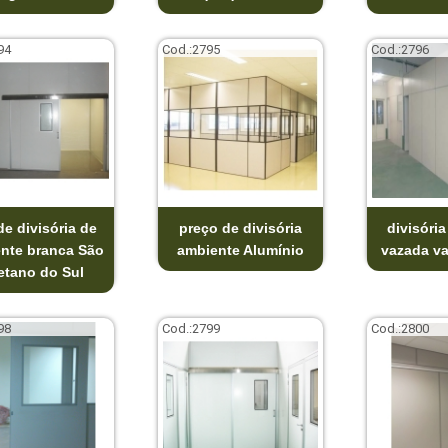
94
Cod.:
2795
Cod.:
2796
de divisória de
preço de divisória
divisóri
nte branca São
ambiente Alumínio
vazada v
etano do Sul
98
Cod.:
2799
Cod.:
2800