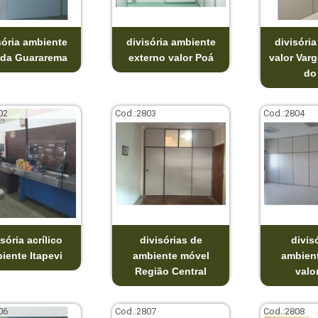
sória ambiente
divisória ambiente
divisóri
ada Guararema
externo valor Poá
valor Var
do
02
Cod.:
2803
Cod.:
2804
isória acrílico
divisórias de
divis
iente Itapevi
ambiente móvel
ambien
Região Central
valo
06
Cod.:
2807
Cod.:
2808