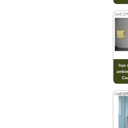
Cod.:
27
loja 
ambie
Ca
Cod.:
27