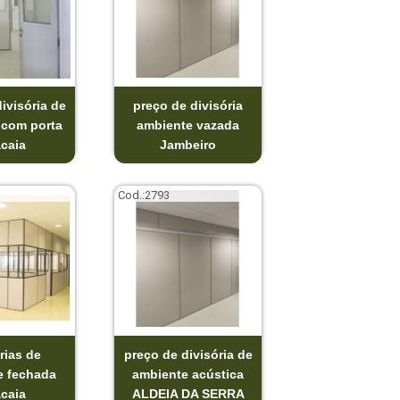
ivisória de
preço de divisória
 com porta
ambiente vazada
acaia
Jambeiro
Cod.:
2793
rias de
preço de divisória de
e fechada
ambiente acústica
acaia
ALDEIA DA SERRA