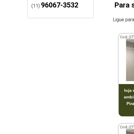
Para 
96067-3532
(11)
Ligue par
Cod.:
27
loja 
ambi
Pir
Cod.:
27