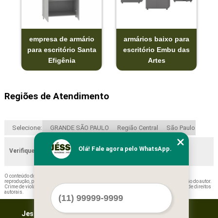
empresa de armário
armários baixo para
para escritório Santa
escritório Embu das
Efigênia
Artes
Regiões de Atendimento
Selecione:
GRANDE SÃO PAULO
Região Central
São Paulo
Olá! Fale agora pelo WhatsApp.
Verifique as regiões que atendemos
O conteúdo do texto "
Armários de Aço Escritório Arujá
" é de direito reservado. Sua
reprodução, parcial ou total, mesmo citando nossos links, é proibida sem a autorização do autor.
Crime de violação de direito autoral – artigo 184 do Código Penal –
Lei 9610/98 - Lei de direitos
autorais
.
Jessica Forros e Divisórias