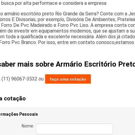
a busca por alta performace e considera a empresa
 armário escritório preto Rio Grande da Serra? Conte com a Jessi
rros E Divisorias, por exemplo, Divisória De Ambientes, Pratelei
o, Forro De Pvc Madeirado e Forro Pvc Liso. A empresa conta com
além de investir em equipamentos modernos, que se ajustam a sua
om toda a qualificada e excelente necessária. Além dos já cit
 Forro Pvc Branco. Por isso, entre em contato conosco,estamos 
saber mais sobre Armário Escritório Pret
a
(11) 96067-3532
ou
faça uma cotação
a cotação
ormações Pessoais
Nome: