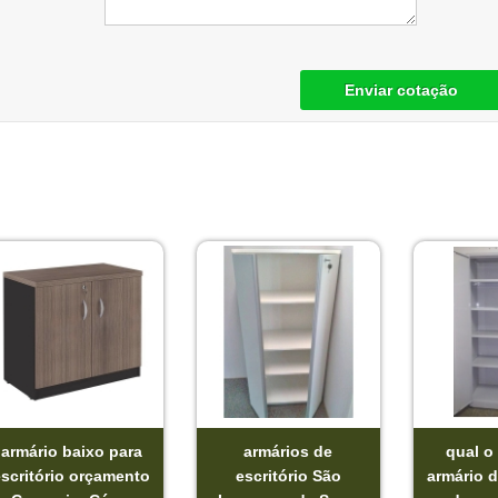
Enviar cotação
armário baixo para
armários de
qual o
escritório orçamento
escritório São
armário d