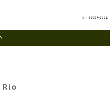
96067-3532
(11)
O
 Rio