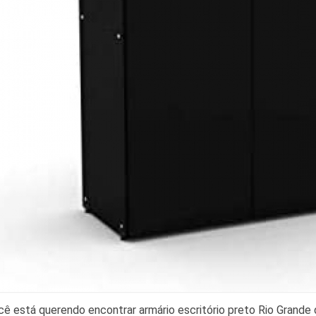
cê está querendo encontrar armário escritório preto Rio Grande 