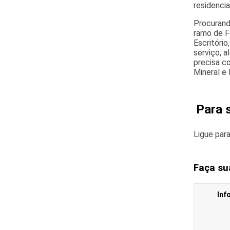
residenci
Procurando
ramo de Fo
Escritóri
serviço, 
precisa c
Mineral e
Para 
Ligue par
Faça su
Inf