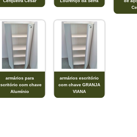
Cerqueira César
Lourenço da Serra
de aç
Ce
armários para
armários escritório
escritório com chave
com chave GRANJA
Alumínio
VIANA