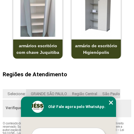
armários escritório
armário de escritório
com chave Juquitiba
Higienópolis
Regiões de Atendimento
Selecione:
GRANDE SÃO PAULO
Região Central
São Paulo
Olá! Fale agora pelo WhatsApp.
Verifique as regiões que atendemos
O conteúdo do texto "
Armários Baixo para Escritório Monte Alegre do Sul
" é de direito
reservado. Sua reprodução, parcial ou total, mesmo citando nossos links, é proibida sem a
autorização do autor. Crime de violação de direito autoral – artigo 184 do Código Penal –
Lei
9610/98 - Lei de direitos autorais
.