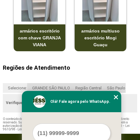
armários escritório
armários multiuso
com chave GRANJA
escritório Mogi
VIANA
Guaçu
Regiões de Atendimento
Selecione:
GRANDE SÃO PAULO
Região Central
São Paulo
Olá! Fale agora pelo WhatsApp.
Verifique as regiões que atendemos
O conteúdo do texto "
Empresa de Armário Baixo para Escritório Igarapava
" é de direito
reservado. Sua reprodução, parcial ou total, mesmo citando nossos links, é proibida sem a
autorização do autor. Crime de violação de direito autoral – artigo 184 do Código Penal –
Lei
9610/98 - Lei de direitos autorais
.