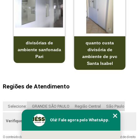
divisórias de
quanto custa
ambiente sanfonada
divisória de
Pari
ambiente de pvc
Santa Isabel
Regiões de Atendimento
Selecione:
GRANDE SÃO PAULO
Região Central
São Paulo
Olá! Fale agora pelo WhatsApp.
Verifique as regiões que atendemos
O conteúdo do texto "
Venda de Divisória de Ambiente Sanfonada Santo André
" é de direito