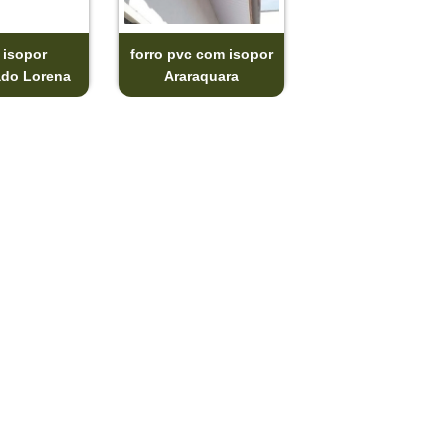
 isopor
forro pvc com isopor
ado Lorena
Araraquara