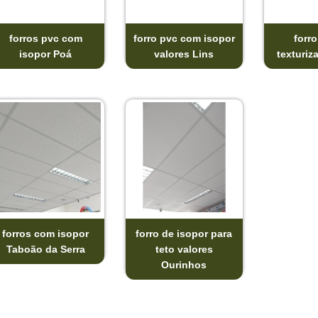
forros pvc com
forro pvc com isopor
forro
isopor Poá
valores Lins
texturiz
forros com isopor
forro de isopor para
Taboão da Serra
teto valores
Ourinhos