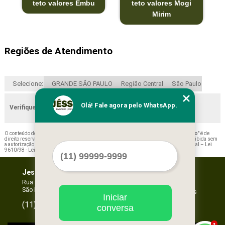
teto valores Embu
teto valores Mogi
Mirim
Regiões de Atendimento
Selecione:
GRANDE SÃO PAULO
Região Central
São Paulo
Olá! Fale agora pelo WhatsApp.
Verifique as regiões que atendemos
O conteúdo do texto "
Empresa de Forro de Isopor Decorativo Parque Dom Pedro
" é de
direito reservado. Sua reprodução, parcial ou total, mesmo citando nossos links, é proibida sem
a autorização do autor. Crime de violação de direito autoral – artigo 184 do Código Penal –
Lei
9610/98 - Lei de direitos autorais
.
Jessica Forros e Divisórias
Home
Empresa
Rua Oscar Horta, 269 - Mooca
São Paulo - SP - CEP: 03105-110
Missão
Serviços
Iniciar
Contato
96067-3532
(11)
conversa
Mapa do site