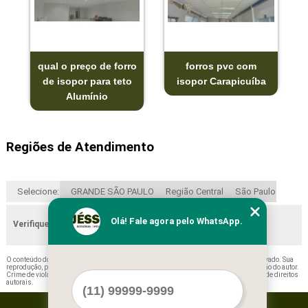
qual o preço de forro
forros pvc com
de isopor para teto
isopor Carapicuíba
Alumínio
Regiões de Atendimento
Selecione:
GRANDE SÃO PAULO
Região Central
São Paulo
Olá! Fale agora pelo WhatsApp.
Verifique as regiões que atendemos
O conteúdo do texto "
Empresa de Forro Isopor Modular Lindóia
" é de direito reservado. Sua
reprodução, parcial ou total, mesmo citando nossos links, é proibida sem a autorização do autor.
Crime de violação de direito autoral – artigo 184 do Código Penal –
Lei 9610/98 - Lei de direitos
autorais
.