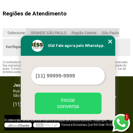
Regiões de Atendimento
Selecione:
GRANDE SÃO PAULO
Região Central
São Paulo
Olá! Fale agora pelo WhatsApp.
Verifique as regiões que atendemos
O conteúdo do texto "
Forros de Isopor Decorativo Mogi das Cruzes
" é de direito reservado.
Sua reprodução, parcial ou total, mesmo citando nossos links, é proibida sem a autorização do
autor. Crime de violação de direito autoral – artigo 184 do Código Penal –
Lei 9610/98 - Lei de
direitos autorais
.
Jessica Forros e Divisórias
Home
Empresa
Rua Oscar Horta, 269 - Mooca
São Paulo - SP - CEP: 03105-110
Missão
Serviços
Iniciar
Contato
96067-3532
(11)
conversa
Mapa do site
1
©
O inteiro teor deste site está sujeito à proteção de direitos autorais. Copyright
Jessica
Forros e Divisórias (Lei 9610 de 19/02/1998)