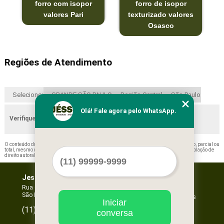
forro com isopor
forro de isopor
valores Pari
texturizado valores
Osasco
Regiões de Atendimento
Selecione:
GRANDE SÃO PAULO
Região Central
São Paulo
Olá! Fale agora pelo WhatsApp.
Verifique as regiões que atendemos
O conteúdo do texto "
Forros com Isopor ABC
" é de direito reservado. Sua reprodução, parcial ou
total, mesmo citando nossos links, é proibida sem a autorização do autor. Crime de violação de
direito autoral – artigo 184 do Código Penal –
Lei 9610/98 - Lei de direitos autorais
.
Jessica Forros e Divisórias
Home
Empresa
Rua Oscar Horta, 269 - Mooca
São Paulo - SP - CEP: 03105-110
Missão
Serviços
Iniciar
Contato
96067-3532
(11)
conversa
Mapa do site