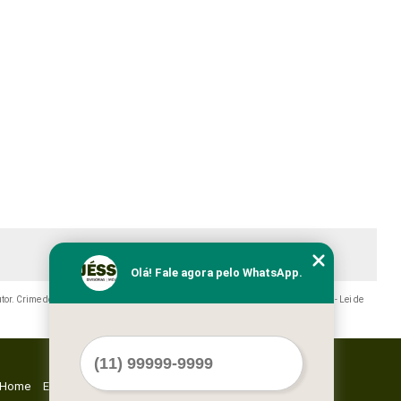
Olá! Fale agora pelo WhatsApp.
utor. Crime de violação de direito autoral – artigo 184 do Código Penal –
Lei 9610/98 - Lei de
Home
Empresa
Missão
Serviços
Contato
Mapa do site