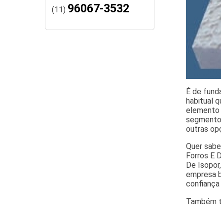
96067-3532
(11)
É de fund
habitual 
elemento 
segmento 
outras op
Quer sabe
Forros E D
De Isopor
empresa b
confiança
Também tr