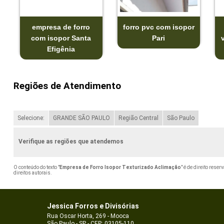
empresa de forro
forro pvc com isopor
com isopor Santa
Pari
Efigênia
Regiões de Atendimento
Selecione:
GRANDE SÃO PAULO
Região Central
São Paulo
Verifique as regiões que atendemos
O conteúdo do texto "
Empresa de Forro Isopor Texturizado Aclimação
" é de direito rese
direitos autorais
.
Jessica Forros e Divisórias
Rua Oscar Horta, 269 - Mooca
São Paulo - SP - CEP: 03105-110