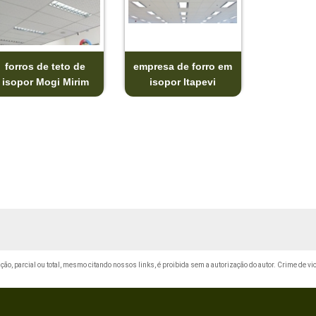
forros de teto de
empresa de forro em
isopor Mogi Mirim
isopor Itapevi
ução, parcial ou total, mesmo citando nossos links, é proibida sem a autorização do autor. Crime de vi