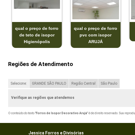
qual o preço de forro
qual o preço de forro
de teto de isopor
pvc com isopor
Higienópolis
ARUJÁ
Regiões de Atendimento
Selecione:
GRANDE SÃO PAULO
Região Central
São Paulo
Verifique as regiões que atendemos
O conteúdo do texto "
Forros de Isopor Decorativo Arujá
" é de direito reservado. Sua reprod
Jessica Forros e Divisórias