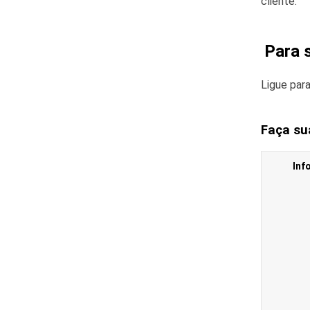
cliente.
Para 
Ligue par
Faça su
Inf