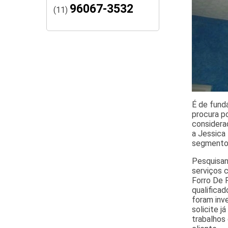
96067-3532
(11)
É de fund
procura p
considera
a Jessica 
segmento
Pesquisand
serviços c
Forro De 
qualifica
foram inv
solicite 
trabalhos