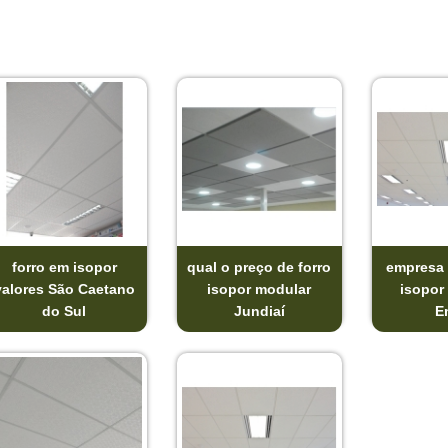
forro em isopor
qual o preço de forro
empresa 
valores São Caetano
isopor modular
isopor 
do Sul
Jundiaí
E