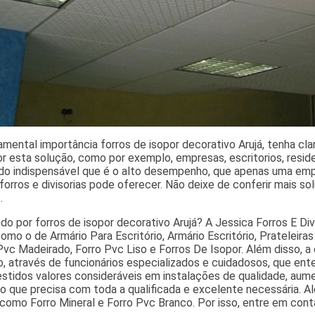
amental importância forros de isopor decorativo Arujá, tenha cla
or esta solução, como por exemplo, empresas, escritorios, res
do indispensável que é o alto desempenho, que apenas uma em
forros e divisorias pode oferecer. Não deixe de conferir mais s
.
o por forros de isopor decorativo Arujá? A Jessica Forros E Divis
omo o de Armário Para Escritório, Armário Escritório, Prateleira
Pvc Madeirado, Forro Pvc Liso e Forros De Isopor. Além disso
do, através de funcionários especializados e cuidadosos, que 
estidos valores consideráveis em instalações de qualidade, aum
já o que precisa com toda a qualificada e excelente necessária.
 como Forro Mineral e Forro Pvc Branco. Por isso, entre em co