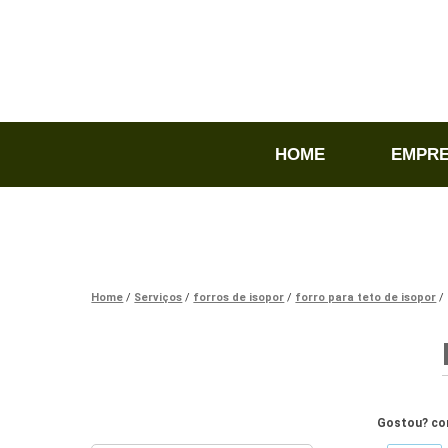
HOME
EMPR
Home
Serviços
forros de isopor
forro para teto de isopor
Gostou? com