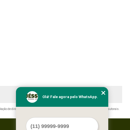
Olá! Fale agora pelo WhatsApp.
olação de direito autoral – artigo 184 do Código Penal –
Lei 9610/98 - Lei de direitos autorais
.