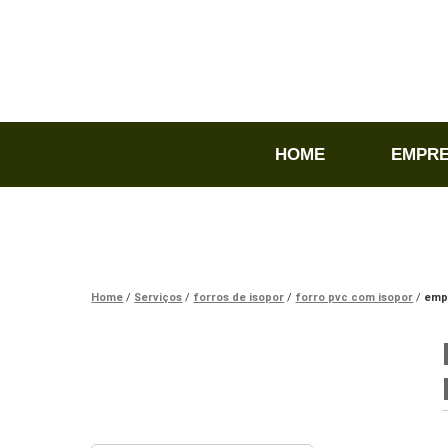
HOME
EMPR
Home
Serviços
forros de isopor
forro pvc com isopor
empr