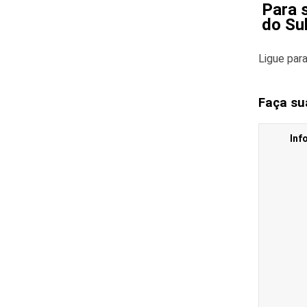
Para 
do Su
Ligue par
Faça su
Inf