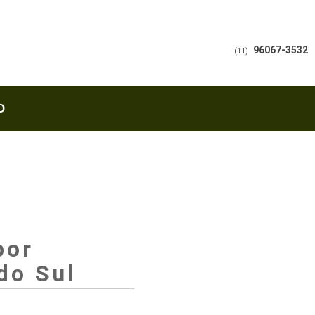
96067-3532
(11)
O
por
do Sul