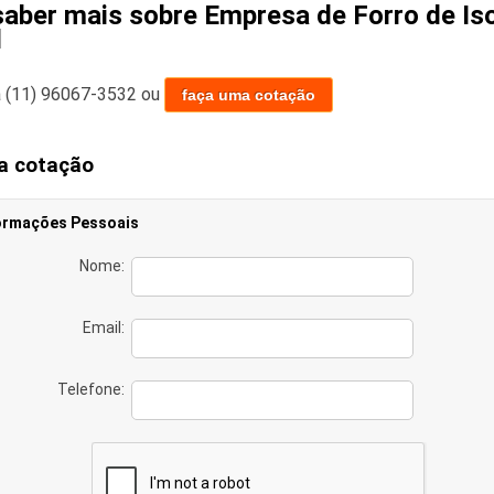
saber mais sobre Empresa de Forro de Is
l
a
(11) 96067-3532
ou
faça uma cotação
a cotação
ormações Pessoais
Nome:
Email:
Telefone: