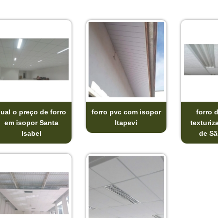
ual o preço de forro
forro pvc com isopor
forro 
em isopor Santa
Itapevi
texturiz
Isabel
de Sã