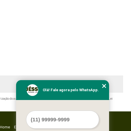
Olá! Fale agora pelo WhatsApp.
rização do autor. Crime de violação de direito autoral – artigo 184 do Código Penal –
Lei
Home
Empresa
Missão
Serviços
Contato
Mapa do site