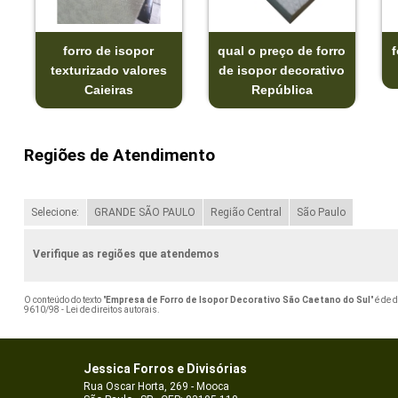
forro de isopor
qual o preço de forro
texturizado valores
de isopor decorativo
Caieiras
República
Regiões de Atendimento
Selecione:
GRANDE SÃO PAULO
Região Central
São Paulo
Verifique as regiões que atendemos
O conteúdo do texto "
Empresa de Forro de Isopor Decorativo São Caetano do Sul
" é de 
9610/98 - Lei de direitos autorais
.
Jessica Forros e Divisórias
Rua Oscar Horta, 269 - Mooca