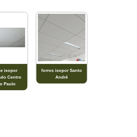
de isopor
forros isopor Santo
ado Centro
André
o Paulo