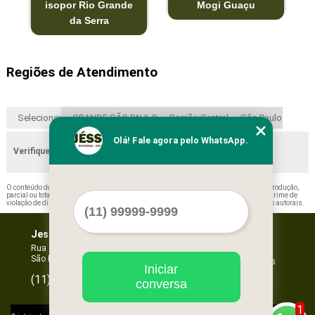
isopor Rio Grande
Mogi Guaçu
da Serra
Regiões de Atendimento
Selecione:
GRANDE SÃO PAULO
Região Central
São Paulo
Olá! Fale agora pelo WhatsApp.
Verifique as regiões que atendemos
O conteúdo do texto "
Forros com Isopor Catanduva
" é de direito reservado. Sua reprodução,
parcial ou total, mesmo citando nossos links, é proibida sem a autorização do autor. Crime de
violação de direito autoral – artigo 184 do Código Penal –
Lei 9610/98 - Lei de direitos autorais
.
Jessica Forros e Divisórias
Home
Empresa
Rua Oscar Horta, 269 - Mooca
São Paulo - SP - CEP: 03105-110
Missão
Serviços
Iniciar
Contato
96067-3532
(11)
conversa
Mapa do site
1