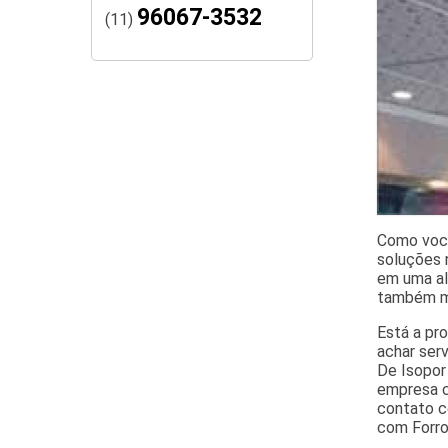
96067-3532
(11)
Como você
soluções n
em uma al
também ma
Está a pr
achar serv
De Isopor
empresa c
contato c
com Forro