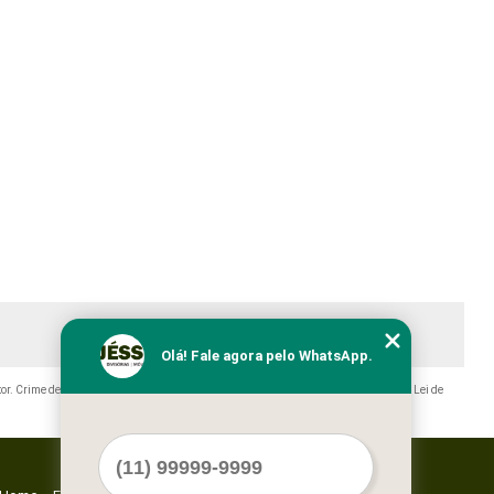
Olá! Fale agora pelo WhatsApp.
tor. Crime de violação de direito autoral – artigo 184 do Código Penal –
Lei 9610/98 - Lei de