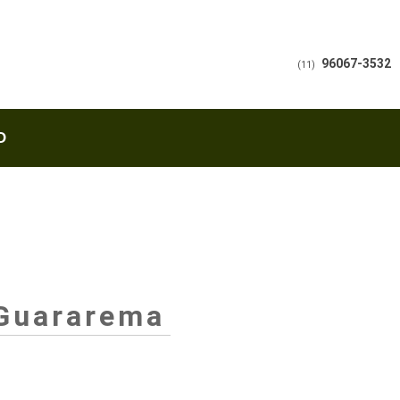
96067-3532
(11)
O
 Guararema