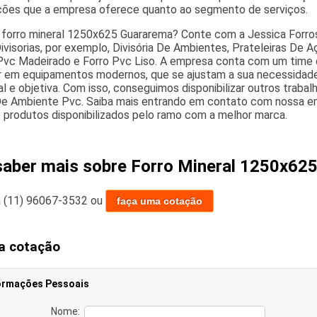
ções que a empresa oferece quanto ao segmento de serviços.
forro mineral 1250x625 Guararema? Conte com a Jessica Forros E
ivisorias, por exemplo, Divisória De Ambientes, Prateleiras De Aç
Pvc Madeirado e Forro Pvc Liso. A empresa conta com um time de 
ir em equipamentos modernos, que se ajustam a sua necessida
al e objetiva. Com isso, conseguimos disponibilizar outros traba
 De Ambiente Pvc. Saiba mais entrando em contato com nossa e
e produtos disponibilizados pelo ramo com a melhor marca.
saber mais sobre Forro Mineral 1250x62
a
(11) 96067-3532
ou
faça uma cotação
a cotação
ormações Pessoais
Nome: