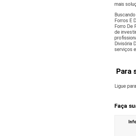
mais solu
Buscando 
Forros E D
Forro De 
de invest
profission
Divisória
serviços 
Para 
Ligue par
Faça su
Inf