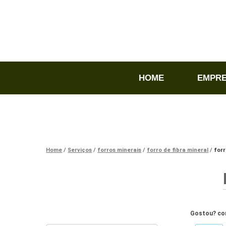
HOME
EMPR
Home
Serviços
forros minerais
forro de fibra mineral
for
Gostou? com