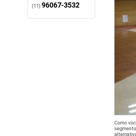
96067-3532
(11)
Como você
segmento d
alternati