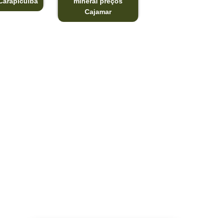
Carapicuíba
mineral preços
Cajamar