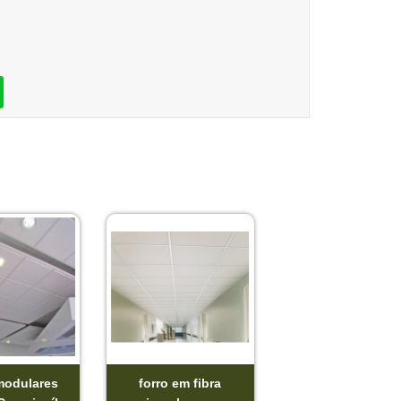
modulares
forro em fibra