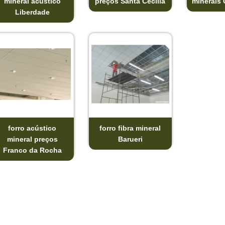
mineral acustico
preços Santa Cecília
minerais 
Liberdade
forro acústico
forro fibra mineral
mineral preços
Barueri
Franco da Rocha