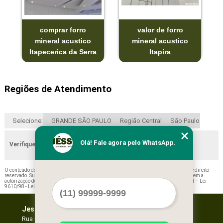
comprar forro
valor de forro
mineral acustico
mineral acustico
Itapecerica da Serra
Itapira
Regiões de Atendimento
Selecione:
GRANDE SÃO PAULO
Região Central
São Paulo
Olá! Fale agora pelo WhatsApp.
Verifique as regiões que atendemos
O conteúdo do texto "
Forro de Fibra Mineral Preços Pirapora do Bom Jesus
" é de direito
reservado. Sua reprodução, parcial ou total, mesmo citando nossos links, é proibida sem a
autorização do autor. Crime de violação de direito autoral – artigo 184 do Código Penal –
Lei
9610/98 - Lei de direitos autorais
.
Jessica Forros e Divisórias
Home
Empresa
Rua Oscar Horta, 269 - Mooca