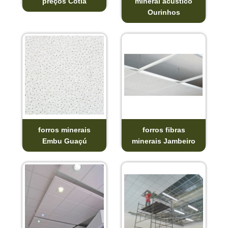
preços Cotia
mineral acustico
Ourinhos
forros minerais
forros fibras
Embu Guaçú
minerais Jambeiro