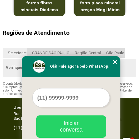
forros fibras
forro placa mineral
minerais Diadema
preços Mogi Mirim
Regiões de Atendimento
Selecione:
GRANDE SÃO PAULO
Região Central
São Paulo
Olá! Fale agora pelo WhatsApp.
Verifique as regiões que atendemos
O conteúdo do texto "
Comprar Forro Acústico Mineral Consolação
" é de direito reservado.
Sua reprodução, parcial ou total, mesmo citando nossos links, é proibida sem a autorização do
autor. Crime de violação de direito autoral – artigo 184 do Código Penal –
Lei 9610/98 - Lei de
direitos autorais
.
Jessica Forros e Divisórias
Home
Empresa
Rua Oscar Horta, 269 - Mooca
São Paulo - SP - CEP: 03105-110
Missão
Serviços
Iniciar
Contato
96067-3532
(11)
conversa
Mapa do site