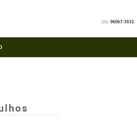
96067-3532
(11)
O
ulhos