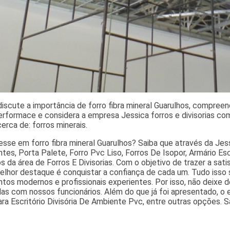
discute a importância de forro fibra mineral Guarulhos, compreen
performace e considera a empresa Jessica forros e divisorias c
erca de: forros minerais.
sse em forro fibra mineral Guarulhos? Saiba que através da Jess
es, Porta Palete, Forro Pvc Liso, Forros De Isopor, Armário Esc
s da área de Forros E Divisorias. Com o objetivo de trazer a sa
elhor destaque é conquistar a confiança de cada um. Tudo isso 
tos modernos e profissionais experientes. Por isso, não deixe 
das com nossos funcionários. Além do que já foi apresentado,
ra Escritório Divisória De Ambiente Pvc, entre outras opções. 