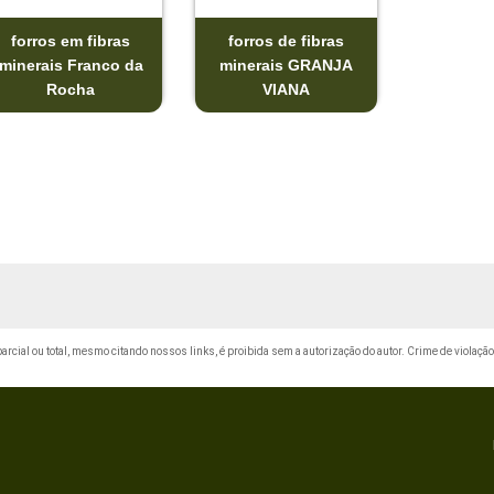
forros em fibras
forros de fibras
minerais Franco da
minerais GRANJA
Rocha
VIANA
 parcial ou total, mesmo citando nossos links, é proibida sem a autorização do autor. Crime de violação