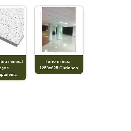
ibra mineral
forro mineral
eços
1250x625 Ourinhos
apanema