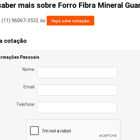
saber mais sobre Forro Fibra Mineral Gua
a
(11) 96067-3532
ou
faça uma cotação
a cotação
ormações Pessoais
Nome:
Email:
Telefone: