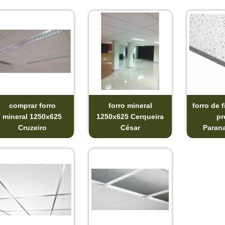
comprar forro
forro mineral
forro de f
mineral 1250x625
1250x625 Cerqueira
pr
Cruzeiro
César
Paran