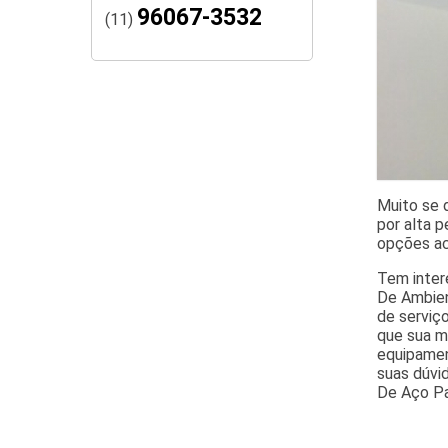
96067-3532
(11)
Muito se 
por alta 
opções ac
Tem intere
De Ambient
de serviço
que sua m
equipamen
suas dúvi
De Aço Pa