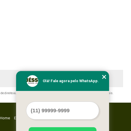
Olá! Fale agora pelo WhatsApp.
 de direito autoral – artigo 184 do Código Penal –
Lei 9610/98 - Lei de direitos autorais
.
Home
Empresa
Missão
Serviços
Contato
Mapa do site