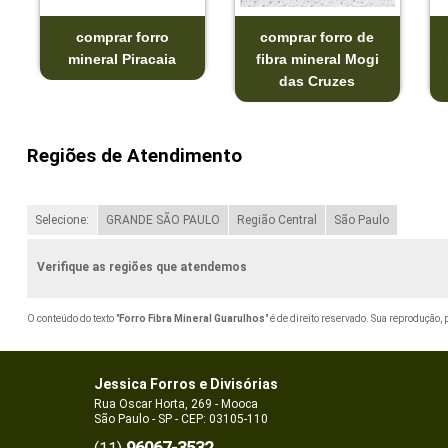
comprar forro
comprar forro de
mineral Piracaia
fibra mineral Mogi
das Cruzes
Regiões de Atendimento
Selecione:
GRANDE SÃO PAULO
Região Central
São Paulo
Verifique as regiões que atendemos
O conteúdo do texto "
Forro Fibra Mineral Guarulhos
" é de direito reservado. Sua reprodução,
Jessica Forros e Divisórias
Rua Oscar Horta, 269 - Mooca
São Paulo - SP - CEP: 03105-110
96067-3532