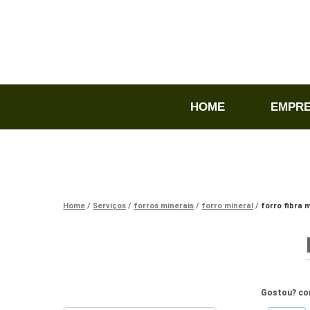
HOME
EMPR
Home
Serviços
forros minerais
forro mineral
forro fibra 
Gostou? com