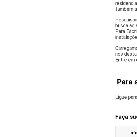
residenci
também ab
Pesquisan
busca ao 
Para Escri
instalaçõ
Carregamos
nos desta
Entre em 
Para 
Ligue par
Faça su
Inf