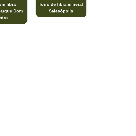
em fibra
forro de fibra mineral
Parque Dom
Salesópolis
edro