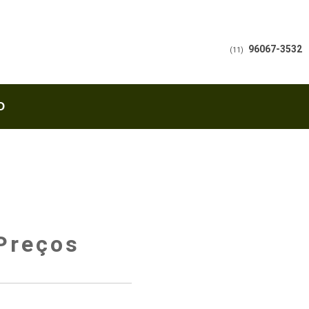
96067-3532
(11)
O
Preços