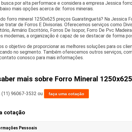
a busca por alta performace e considera a empresa Jessica forro
aixo mais opções acerca de: forros minerais.
do forro mineral 1250x625 preços Guaratinguetá? Na Jessica For
se tratar de Forros E Divisorias. Oferecemos serviços como Divi
tório, Armário Escritório, Forros De Isopor, Forro De Pvc Madei
es modernas, a organização é capaz de se destacar de forma pos
 o objetivo de proporcionar as melhores soluções para os client
cando no segmento. Também oferecemos outros serviços, como 
contato conosco para mais informações.
saber mais sobre Forro Mineral 1250x625
a
(11) 96067-3532
ou
faça uma cotação
a cotação
ormações Pessoais