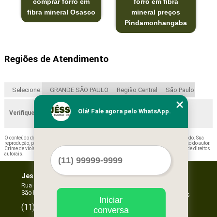
comprar forro em
forro em fibra
fibra mineral Osasco
mineral preços
Pindamonhangaba
Regiões de Atendimento
Selecione:
GRANDE SÃO PAULO
Região Central
São Paulo
Olá! Fale agora pelo WhatsApp.
Verifique as regiões que atendemos
O conteúdo do texto "
Forros Minerais Acústicos Santa Isabel
" é de direito reservado. Sua
reprodução, parcial ou total, mesmo citando nossos links, é proibida sem a autorização do autor.
Crime de violação de direito autoral – artigo 184 do Código Penal –
Lei 9610/98 - Lei de direitos
autorais
.
Jessica Forros e Divisórias
Home
Empresa
Rua Oscar Horta, 269 - Mooca
São Paulo - SP - CEP: 03105-110
Missão
Serviços
Iniciar
Contato
96067-3532
(11)
conversa
Mapa do site