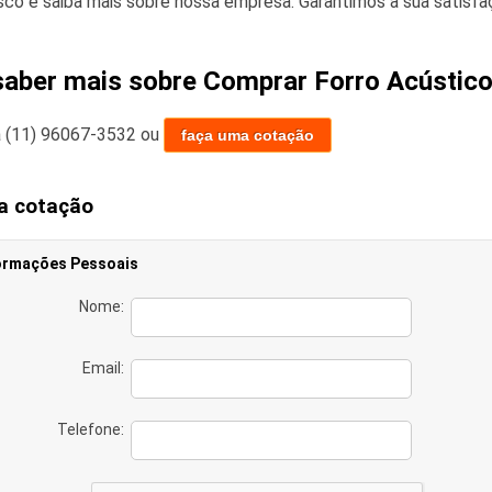
sco e saiba mais sobre nossa empresa. Garantimos a sua satisfa
saber mais sobre Comprar Forro Acústico
a
(11) 96067-3532
ou
faça uma cotação
a cotação
ormações Pessoais
Nome:
Email:
Telefone: