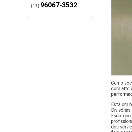
96067-3532
(11)
Como você
com alto 
performac
Está em b
Divisórias
Escritório
profissio
dos servi