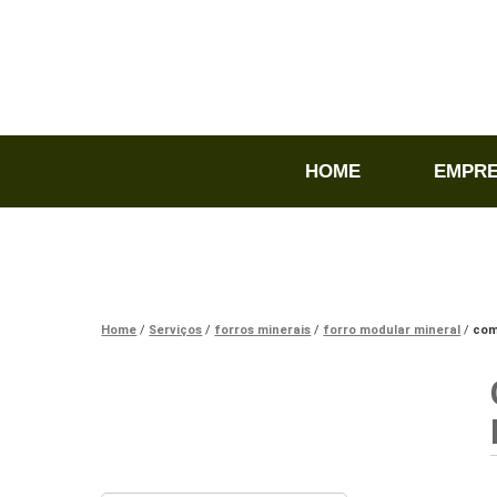
HOME
EMPR
Home
Serviços
forros minerais
forro modular mineral
com