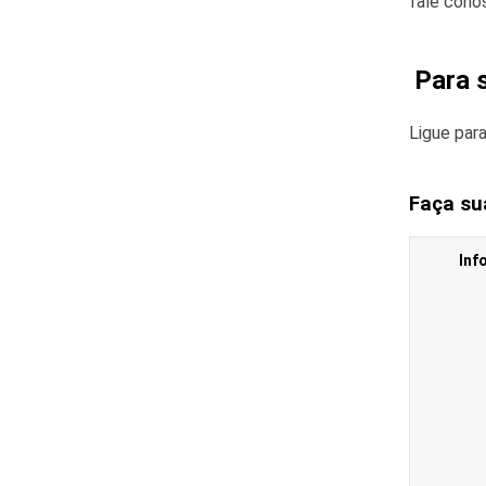
fale cono
Para 
Ligue par
Faça su
Inf