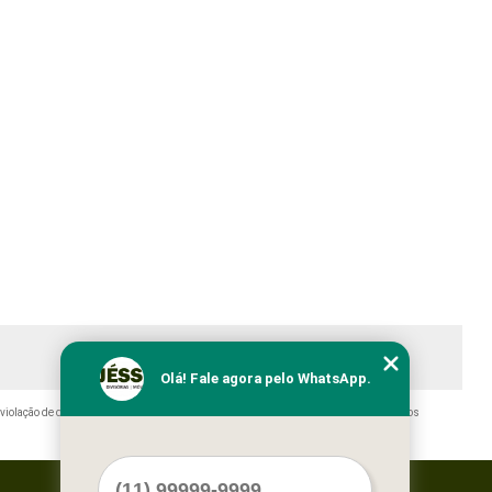
Olá! Fale agora pelo WhatsApp.
 violação de direito autoral – artigo 184 do Código Penal –
Lei 9610/98 - Lei de direitos