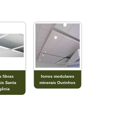
s fibras
forros modulares
is Santa
minerais Ourinhos
gênia