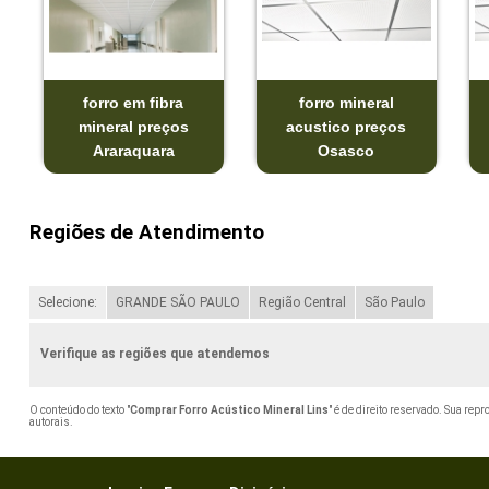
forro em fibra
forro mineral
mineral preços
acustico preços
Araraquara
Osasco
Regiões de Atendimento
Selecione:
GRANDE SÃO PAULO
Região Central
São Paulo
Verifique as regiões que atendemos
O conteúdo do texto "
Comprar Forro Acústico Mineral Lins
" é de direito reservado. Sua rep
autorais
.