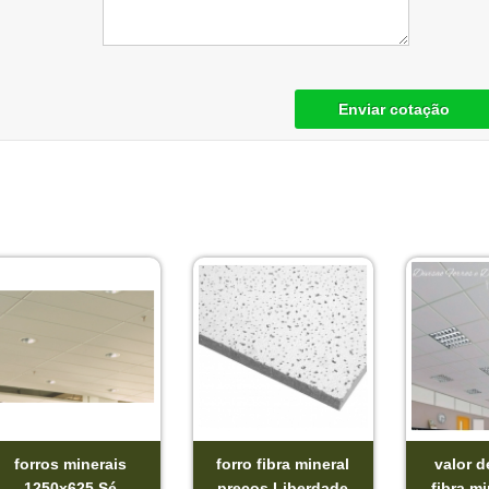
Enviar cotação
forros minerais
forro fibra mineral
valor d
1250x625 Sé
preços Liberdade
fibra mi