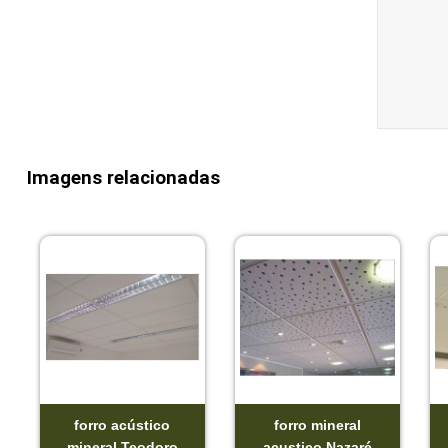
Imagens relacionadas
forro acústico
forro mineral
mineral Teodoro
acustico Nazaré