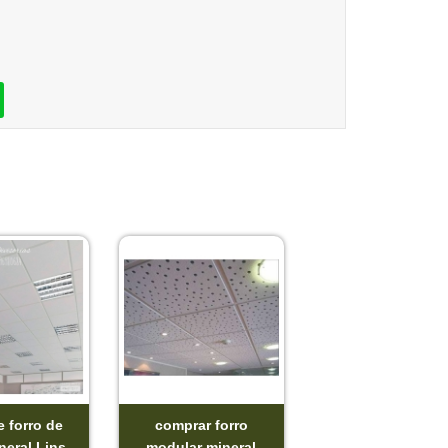
e forro de
comprar forro
neral Lins
modular mineral