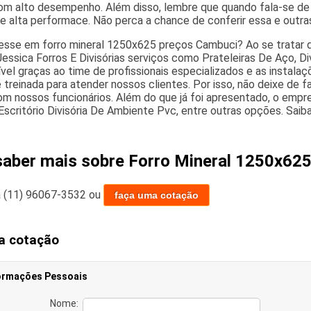
m alto desempenho. Além disso, lembre que quando fala-se de f
 e alta performace. Não perca a chance de conferir essa e outra
esse em forro mineral 1250x625 preços Cambuci? Ao se tratar de
essica Forros E Divisórias serviços como Prateleiras De Aço, Di
ível graças ao time de profissionais especializados e as insta
 treinada para atender nossos clientes. Por isso, não deixe de 
om nossos funcionários. Além do que já foi apresentado, o em
Escritório Divisória De Ambiente Pvc, entre outras opções. Sai
saber mais sobre Forro Mineral 1250x62
a
(11) 96067-3532
ou
faça uma cotação
a cotação
ormações Pessoais
Nome: