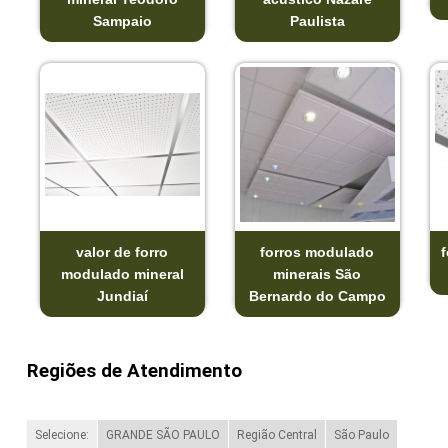
Sampaio
Paulista
valor de forro
forros modulado
f
modulado mineral
minerais São
Jundiaí
Bernardo do Campo
Regiões de Atendimento
Selecione:
GRANDE SÃO PAULO
Região Central
São Paulo