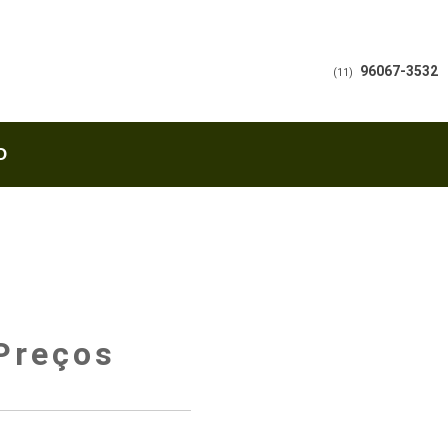
96067-3532
(11)
O
Preços