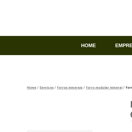
HOME
EMPR
Home
Serviços
forros minerais
forro modular mineral
for