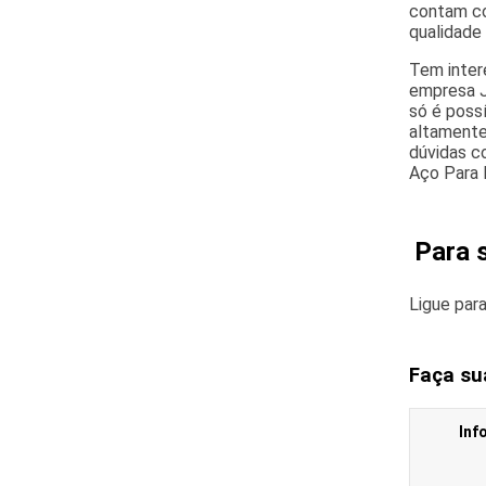
contam co
qualidade
Tem inter
empresa J
só é poss
altamente
dúvidas c
Aço Para 
Para 
Ligue par
Faça su
Inf