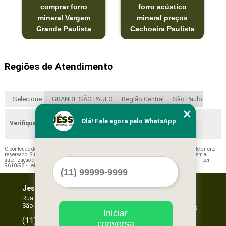
comprar forro
forro acústico
mineral Vargem
mineral preços
Grande Paulista
Cachoeira Paulista
Regiões de Atendimento
Selecione:
GRANDE SÃO PAULO
Região Central
São Paulo
Olá! Fale agora pelo WhatsApp.
Verifique as regiões que atendemos
O conteúdo do texto "
Forro Mineral Acustico Preços Ferraz de Vasconcelos
" é de direito
reservado. Sua reprodução, parcial ou total, mesmo citando nossos links, é proibida sem a
autorização do autor. Crime de violação de direito autoral – artigo 184 do Código Penal –
Lei
9610/98 - Lei de direitos autorais
.
Jessica Forros e Divisórias
Home
Empresa
Rua Oscar Horta, 269 - Mooca
São Paulo - SP - CEP: 03105-110
Missão
Serviços
Iniciar
Contato
96067-3532
(11)
conversa