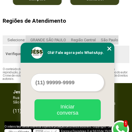
Regiões de Atendimento
Selecione:
GRANDE SÃO PAULO
Região Central
São Paulo
Olá! Fale agora pelo WhatsApp.
Verifique as regiões que atendemos
O conteúdo do texto "
Forros Minerais 1250x625 Barueri
" é de direito reservado. Sua
reprodução, parcial ou total, mesmo citando nossos links, é proibida sem a autorização do autor.
Crime de violação de direito autoral – artigo 184 do Código Penal –
Lei 9610/98 - Lei de direitos
autorais
.
Jessica Forros e Divisórias
Home
Empresa
Rua Oscar Horta, 269 - Mooca
São Paulo - SP - CEP: 03105-110
Missão
Serviços
Iniciar
Contato
96067-3532
(11)
conversa
Mapa do site
1
©
O inteiro teor deste site está sujeito à proteção de direitos autorais. Copyright
Jessica
Forros e Divisórias (Lei 9610 de 19/02/1998)