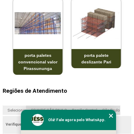
porta paletes
porta palete
convencional valor
deslizante Pari
Pirassununga
Regiões de Atendimento
Selecione:
GRANDE SÃO PAULO
Região Central
São Paulo
Olá! Fale agora pelo WhatsApp.
Verifique as regiões que atendemos