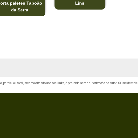
orta paletes Taboão
Lins
da Serra
ão, parcial ou total, mesmo citando nossos links, é proibida sem a autorização do autor. Crime de viol