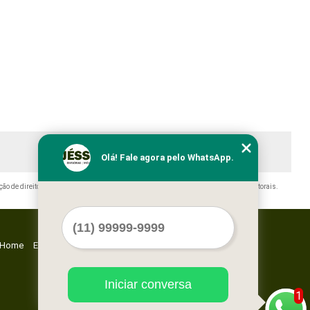
Olá! Fale agora pelo WhatsApp.
ação de direito autoral – artigo 184 do Código Penal –
Lei 9610/98 - Lei de direitos autorais
.
Home
Empresa
Missão
Serviços
Contato
Mapa do site
Iniciar conversa
1