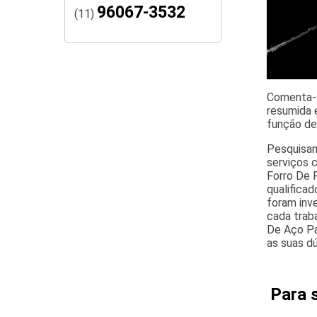
96067-3532
(11)
Comenta-s
resumida 
função de
Pesquisand
serviços c
Forro De 
qualifica
foram inv
cada traba
De Aço Pa
as suas d
Para 