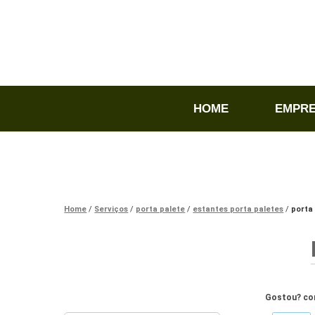
HOME
EMPR
Home
Serviços
porta palete
estantes porta paletes
porta
Gostou? com