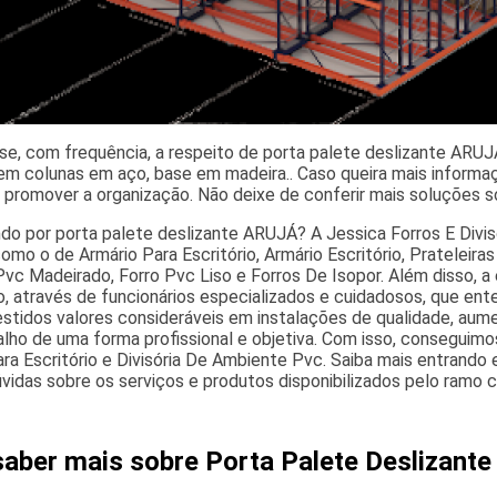
e, com frequência, a respeito de porta palete deslizante ARUJ
em colunas em aço, base em madeira.. Caso queira mais inform
 promover a organização. Não deixe de conferir mais soluções 
o por porta palete deslizante ARUJÁ? A Jessica Forros E Divisóri
omo o de Armário Para Escritório, Armário Escritório, Prateleira
Pvc Madeirado, Forro Pvc Liso e Forros De Isopor. Além disso
do, através de funcionários especializados e cuidadosos, que 
estidos valores consideráveis em instalações de qualidade, au
lho de uma forma profissional e objetiva. Com isso, conseguimos
ra Escritório e Divisória De Ambiente Pvc. Saiba mais entrand
úvidas sobre os serviços e produtos disponibilizados pelo ramo 
saber mais sobre Porta Palete Deslizant