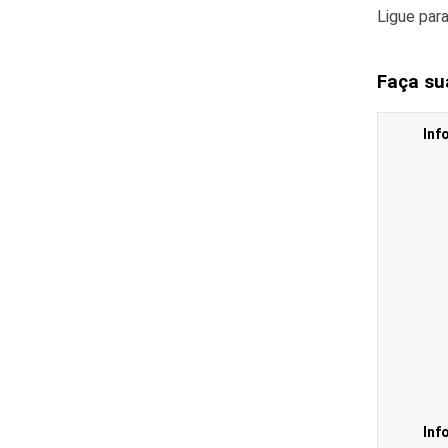
Ligue par
Faça su
Inf
Inf