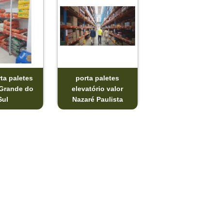
ta paletes
porta paletes
Grande do
elevatório valor
Sul
Nazaré Paulista