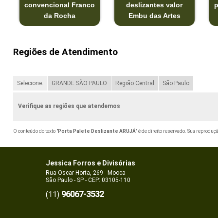
convencional Franco
deslizantes valor
p
da Rocha
Embu das Artes
Regiões de Atendimento
Selecione:
GRANDE SÃO PAULO
Região Central
São Paulo
Verifique as regiões que atendemos
O conteúdo do texto "
Porta Palete Deslizante ARUJÁ
" é de direito reservado. Sua reproduç
Jessica Forros e Divisórias
Rua Oscar Horta, 269 - Mooca
São Paulo - SP - CEP: 03105-110
96067-3532
(11)