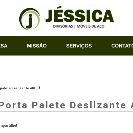
ESA
MISSÃO
SERVIÇOS
CONTAT
 palete deslizante ARUJÁ
Porta Palete Deslizante
partilhe!