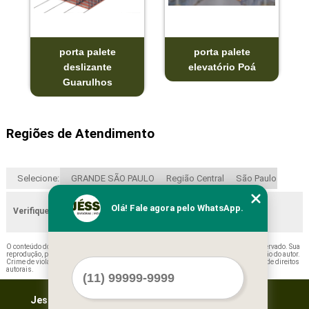
porta palete
porta palete
deslizante
elevatório Poá
Guarulhos
Regiões de Atendimento
Selecione:
GRANDE SÃO PAULO
Região Central
São Paulo
Olá! Fale agora pelo WhatsApp.
Verifique as regiões que atendemos
O conteúdo do texto "
Porta Paletes Elevatório Taboão da Serra
" é de direito reservado. Sua
reprodução, parcial ou total, mesmo citando nossos links, é proibida sem a autorização do autor.
Crime de violação de direito autoral – artigo 184 do Código Penal –
Lei 9610/98 - Lei de direitos
autorais
.
Jessica Forros e Divisórias