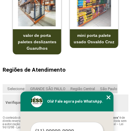
valor de porta
mini porta palete
paletes deslizantes
usado Osvaldo Cruz
Guarulhos
Regiões de Atendimento
Selecione:
GRANDE SÃO PAULO
Região Central
São Paulo
Olá! Fale agora pelo WhatsApp.
Verifique as regiões que atendemos
O conteúdo do texto "
Fornecedor de Porta Paletes Convencional Usado Igarapava
" é de
direito reservado. Sua reprodução, parcial ou total, mesmo citando nossos links, é proibida sem
a autorização do autor. Crime de violação de direito autoral – artigo 184 do Código Penal –
Lei
9610/98 - Lei de direitos autorais
.