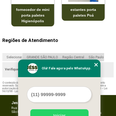
fornecedor de mini
estantes porta
porta paletes
paletes Poá
Higienópolis
Regiões de Atendimento
Selecione:
GRANDE SÃO PAULO
Região Central
São Paulo
Olá! Fale agora pelo WhatsApp.
Verifique as regiões que atendemos
O conteúdo do texto "
Porta Paletes Deslizantes Valor Mogi das Cruzes
" é de direito
reservado. Sua reprodução, parcial ou total, mesmo citando nossos links, é proibida sem a
autorização do autor. Crime de violação de direito autoral – artigo 184 do Código Penal –
Lei
9610/98 - Lei de direitos autorais
.
Jessica Forros e Divisórias
Home
Empresa
Rua Oscar Horta, 269 - Mooca
São Paulo - SP - CEP: 03105-110
Missão
Serviços
Iniciar