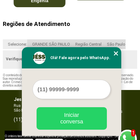
Efigênia
Regiões de Atendimento
Selecione:
GRANDE SÃO PAULO
Região Central
São Paulo
Olá! Fale agora pelo WhatsApp.
Verifique as regiões que atendemos
O conteúdo do texto "
Valor de Porta Paletes Convencional Lorena
" é de direito reservado.
Sua reprodução, parcial ou total, mesmo citando nossos links, é proibida sem a autorização do
autor. Crime de violação de direito autoral – artigo 184 do Código Penal –
Lei 9610/98 - Lei de
direitos autorais
.
Jessica Forros e Divisórias
Home
Empresa
Rua Oscar Horta, 269 - Mooca
São Paulo - SP - CEP: 03105-110
Missão
Serviços
Iniciar
Contato
96067-3532
(11)
conversa
Mapa do site
1
©
O inteiro teor deste site está sujeito à proteção de direitos autorais. Copyright
Jessica