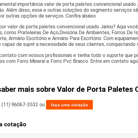
amental importância valor de porta paletes convencional usado J
ão. Além disso, essa e outras soluções do segmento serviços sã
r outras opções de serviços. Confira abaixo.
por valor de porta paletes convencional usado Jarinu? Aqui voc
s, como Prateleiras De Aço,Divisória De Ambientes, Forros De Is
ete, Armário Escritório e Armário Para Escritório. Com equipam
 capaz de suprir a necessidade de seus clientes, conquistando 
contato com nossos profissionais e tenha todo o suporte que pr
os com Forro Mineral e Forro Pvc Branco. Entre em contato agor
saber mais sobre Valor de Porta Paletes 
a
(11) 96067-3532
ou
faça uma cotação
a cotação