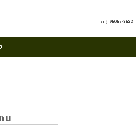
96067-3532
(11)
O
inu