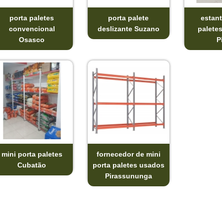
porta paletes
porta palete
estant
convencional
deslizante Suzano
paletes
Osasco
P
mini porta paletes
fornecedor de mini
Cubatão
porta paletes usados
Pirassununga