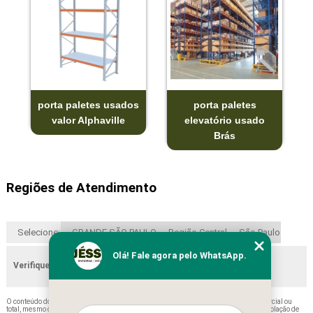
porta paletes usados
porta paletes
valor Alphaville
elevatório usado
Brás
Regiões de Atendimento
Selecione:
GRANDE SÃO PAULO
Região Central
São Paulo
Olá! Fale agora pelo WhatsApp.
Verifique as regiões que atendemos
O conteúdo do texto "
Porta Paletes Poá
" é de direito reservado. Sua reprodução, parcial ou
total, mesmo citando nossos links, é proibida sem a autorização do autor. Crime de violação de