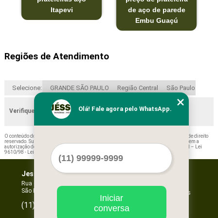
Itapevi
de aço de parede
Embu Guaçú
Regiões de Atendimento
Selecione:
GRANDE SÃO PAULO
Região Central
São Paulo
Olá! Fale agora pelo WhatsApp.
Verifique as regiões que atendemos
O conteúdo do texto "
Prateleiras de Aço para Escritório Rio Grande da Serra
" é de direito
reservado. Sua reprodução, parcial ou total, mesmo citando nossos links, é proibida sem a
autorização do autor. Crime de violação de direito autoral – artigo 184 do Código Penal –
Lei
9610/98 - Lei de direitos autorais
.
Jessica Forros e Divisórias
Home
Empresa
Rua Oscar Horta, 269 - Mooca
São Paulo - SP - CEP: 03105-110
Missão
Serviços
Iniciar
Contato
96067-3532
(11)
conversa
Mapa do site