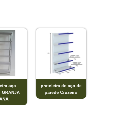
eira aço
prateleira de aço de
o GRANJA
parede Cruzeiro
IANA