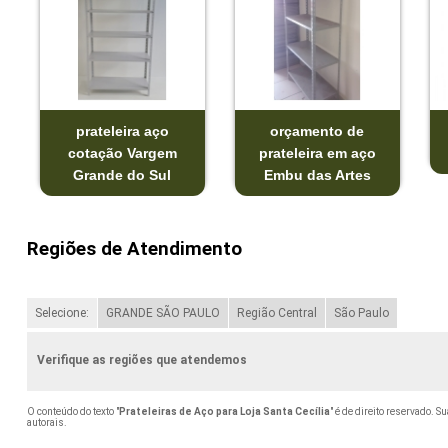
prateleira aço
orçamento de
cotação Vargem
prateleira em aço
Grande do Sul
Embu das Artes
Regiões de Atendimento
Selecione:
GRANDE SÃO PAULO
Região Central
São Paulo
Verifique as regiões que atendemos
O conteúdo do texto "
Prateleiras de Aço para Loja Santa Cecília
" é de direito reservado. 
autorais
.