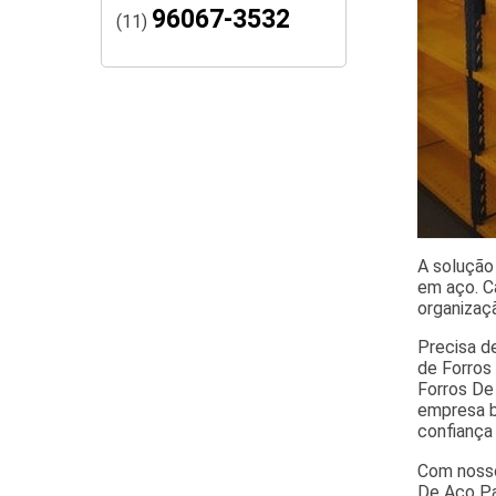
96067-3532
(11)
A solução 
em aço. C
organizaçã
Precisa d
de Forros 
Forros De
empresa b
confiança
Com nosso
De Aço Pa