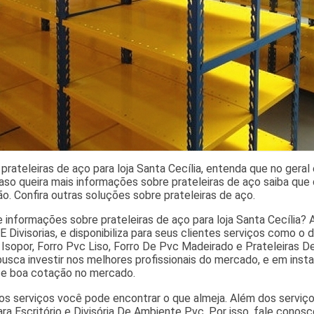
prateleiras de aço para loja Santa Cecília, entenda que no gera
aso queira mais informações sobre prateleiras de aço saiba qu
o. Confira outras soluções sobre prateleiras de aço.
e informações sobre prateleiras de aço para loja Santa Cecília? 
E Divisorias, e disponibiliza para seus clientes serviços como o 
 Isopor, Forro Pvc Liso, Forro De Pvc Madeirado e Prateleiras D
usca investir nos melhores profissionais do mercado, e em insta
 e boa cotação no mercado.
s serviços você pode encontrar o que almeja. Além dos serviç
ra Escritório e Divisória De Ambiente Pvc. Por isso, fale conos