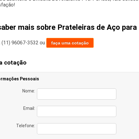
sfação!
saber mais sobre Prateleiras de Aço para 
a
(11) 96067-3532
ou
faça uma cotação
a cotação
ormações Pessoais
Nome:
Email:
Telefone: