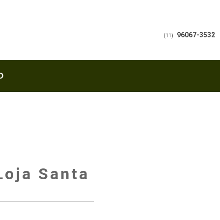
96067-3532
(11)
O
Loja Santa