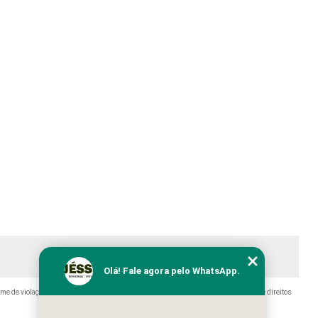
Olá! Fale agora pelo WhatsApp.
ime de violação de direito autoral – artigo 184 do Código Penal –
Lei 9610/98 - Lei de direitos