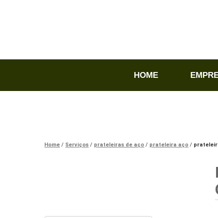
HOME
EMPR
Home
Serviços
prateleiras de aço
prateleira aço
pratelei