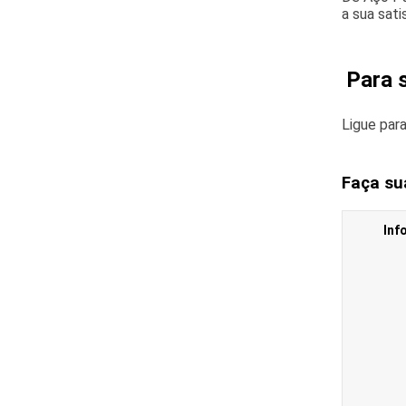
a sua sati
Para 
Ligue par
Faça su
Inf