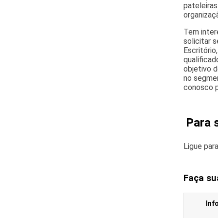
pateleira
organizaçã
Tem inter
solicitar 
Escritóri
qualifica
objetivo d
no segmen
conosco p
Para 
Ligue par
Faça su
Inf