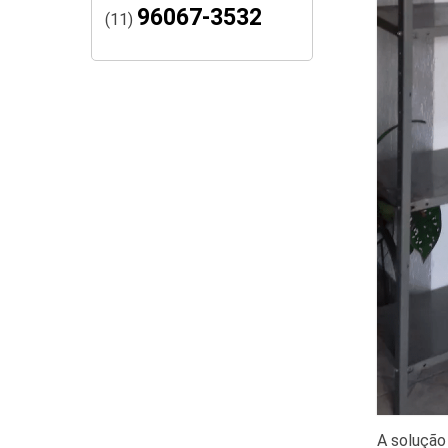
96067-3532
(11)
A solução