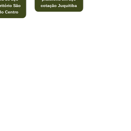
ritório São
cotação Juquitiba
do Centro