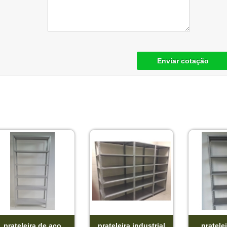
Enviar cotação
prateleira de aço
prateleira industrial
pratele