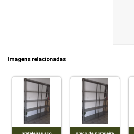
Imagens relacionadas
prateleiras aço
preço de prateleira