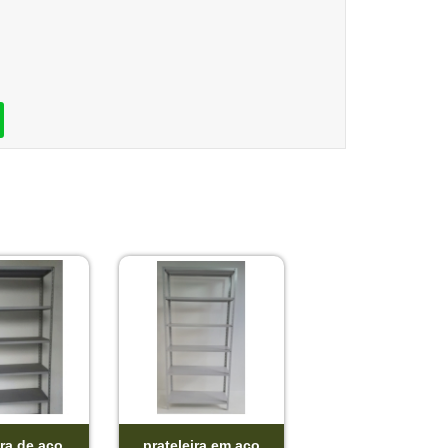
ira de aço
prateleira em aço