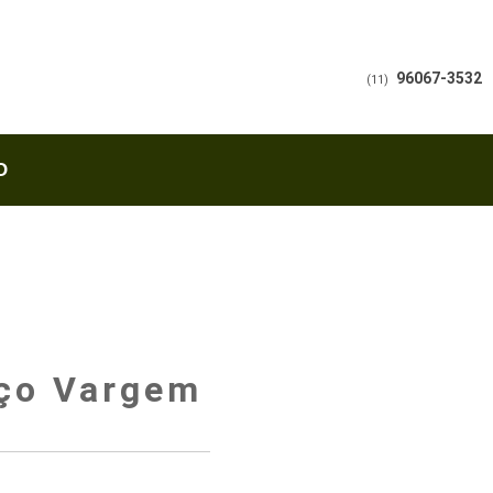
96067-3532
(11)
O
Aço Vargem