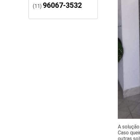
96067-3532
(11)
A solução
Caso quei
outras so