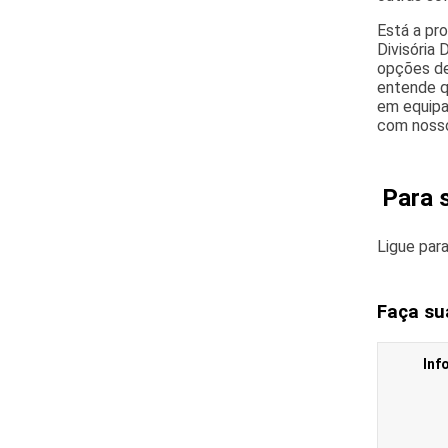
Está a pr
Divisória 
opções de 
entende q
em equipa
com nosso
Para 
Ligue par
Faça su
Inf