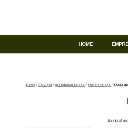
HOME
EMPR
Home
Serviços
prateleiras de aço
prateleira aço
preço de
Gostou? com