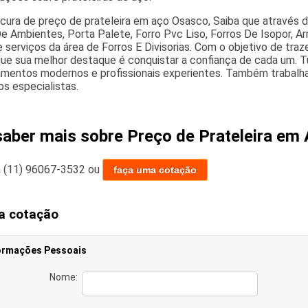
ocura de preço de prateleira em aço Osasco, Saiba que através d
De Ambientes, Porta Palete, Forro Pvc Liso, Forros De Isopor, Ar
serviços da área de Forros E Divisorias. Com o objetivo de traz
ue sua melhor destaque é conquistar a confiança de cada um. Tu
mentos modernos e profissionais experientes. Também trabalha
s especialistas.
saber mais sobre Preço de Prateleira em
a
(11) 96067-3532
ou
faça uma cotação
a cotação
ormações Pessoais
Nome: