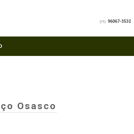
96067-3532
(11)
O
Aço Osasco