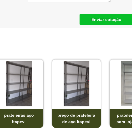
Enviar cotação
prateleiras aço
preço de prateleira
pratele
Itapevi
de aço Itapevi
para loj