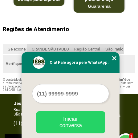
Guararema
Regiões de Atendimento
Selecione:
GRANDE SÃO PAULO
Região Central
São Paulo
Olá! Fale agora pelo WhatsApp.
Verifique as regiões que atendemos
O conteúdo do texto "
Orçamento de Prateleira de Aço para Escritório Mogi Mirim
" é de
direito reservado. Sua reprodução, parcial ou total, mesmo citando nossos links, é proibida sem
a autorização do autor. Crime de violação de direito autoral – artigo 184 do Código Penal –
Lei
9610/98 - Lei de direitos autorais
.
Jessica Forros e Divisórias
Home
Empresa
Rua Oscar Horta, 269 - Mooca
São Paulo - SP - CEP: 03105-110
Missão
Serviços
Iniciar
Contato
96067-3532
(11)
conversa
Mapa do site
1