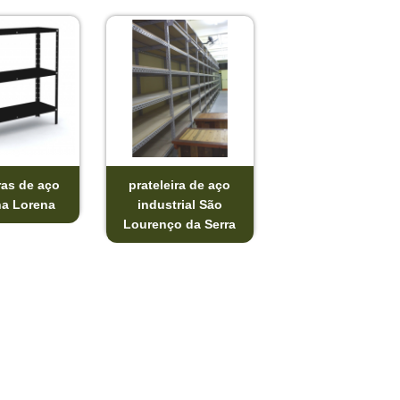
ras de aço
prateleira de aço
a Lorena
industrial São
Lourenço da Serra