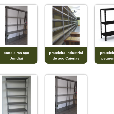
prateleiras aço
prateleira industrial
pratelei
Jundiaí
de aço Caierias
pequen