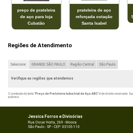
preço de prateleira
prateleira de aço
de aço para loja
reforçada cotação
Cubatão
Santa Isabel
Regiões de Atendimento
Selecione:
GRANDE SÃO PAULO
Região Central
São Paulo
Verifique as regiões que atendemos
O conteúdo do texto "
Preço de Prateleira Industrial de Aço ABC
" é de direito reservado. S
autorais
.
Jessica Forros e Divisórias
Rua Oscar Horta, 269 - Mooca
São Paulo - SP - CEP: 03105-110