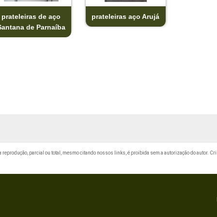
prateleiras de aço
prateleiras aço Arujá
Santana de Parnaíba
ua reprodução, parcial ou total, mesmo citando nossos links, é proibida sem a autorização do autor. Cr