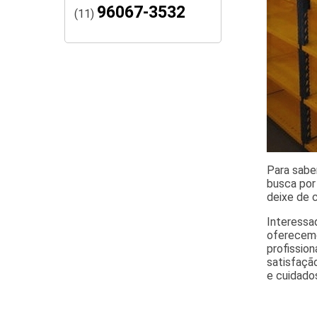
96067-3532
(11)
Para saber
busca por
deixe de 
Interessa
oferecemo
profissio
satisfaçã
e cuidados