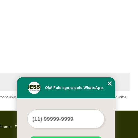
Olá! Fale agora pelo WhatsApp.
ime de violação de direito autoral – artigo 184 do Código Penal –
Lei 9610/98 - Lei de direitos
Home
Empresa
Missão
Serviços
Contato
Mapa do site