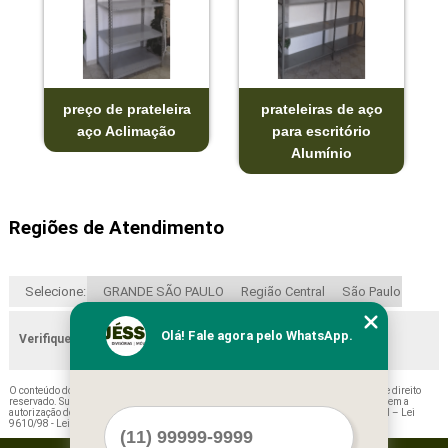
preço de prateleira
prateleiras de aço
aço Aclimação
para escritório
Alumínio
Regiões de Atendimento
Selecione:
GRANDE SÃO PAULO
Região Central
São Paulo
Olá! Fale agora pelo WhatsApp.
Verifique as regiões que atendemos
O conteúdo do texto "
Orçamento de Prateleira de Aço de Parede Ourinhos
" é de direito
reservado. Sua reprodução, parcial ou total, mesmo citando nossos links, é proibida sem a
autorização do autor. Crime de violação de direito autoral – artigo 184 do Código Penal –
Lei
9610/98 - Lei de direitos autorais
.