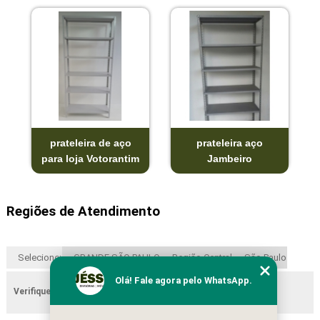
prateleira de aço
prateleira aço
para loja Votorantim
Jambeiro
Regiões de Atendimento
Selecione:
GRANDE SÃO PAULO
Região Central
São Paulo
Olá! Fale agora pelo WhatsApp.
Verifique as regiões que atendemos