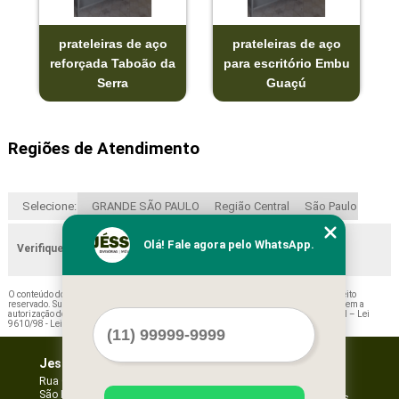
prateleiras de aço
prateleiras de aço
reforçada Taboão da
para escritório Embu
Serra
Guaçú
Regiões de Atendimento
Selecione:
GRANDE SÃO PAULO
Região Central
São Paulo
Olá! Fale agora pelo WhatsApp.
Verifique as regiões que atendemos
O conteúdo do texto "
Prateleiras de Aço Reforçada Teodoro Sampaio
" é de direito
reservado. Sua reprodução, parcial ou total, mesmo citando nossos links, é proibida sem a
autorização do autor. Crime de violação de direito autoral – artigo 184 do Código Penal –
Lei
9610/98 - Lei de direitos autorais
.
Jessica Forros e Divisórias
Home
Empresa
Rua Oscar Horta, 269 - Mooca
São Paulo - SP - CEP: 03105-110
Missão
Serviços