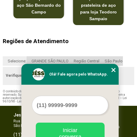
aço São Bernardo do
prateleira de aço
Campo
para loja Teodoro
Sampaio
Regiões de Atendimento
Selecione:
GRANDE SÃO PAULO
Região Central
São Paulo
Olá! Fale agora pelo WhatsApp.
Verifique as regiões que atendemos
O conteúdo do texto "
Orçamento de Prateleira de Aço para Loja Brás
" é de direito
reservado. Sua reprodução, parcial ou total, mesmo citando nossos links, é proibida sem a
autorização do autor. Crime de violação de direito autoral – artigo 184 do Código Penal –
Lei
9610/98 - Lei de direitos autorais
.
Jessica Forros e Divisórias
Home
Empresa
Rua Oscar Horta, 269 - Mooca
São Paulo - SP - CEP: 03105-110
Missão
Serviços
Iniciar
Contato
96067-3532
(11)
conversa