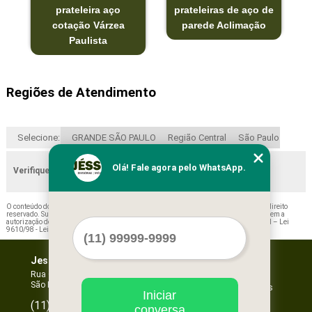
prateleira aço
prateleiras de aço de
cotação Várzea
parede Aclimação
Paulista
Regiões de Atendimento
Selecione:
GRANDE SÃO PAULO
Região Central
São Paulo
Olá! Fale agora pelo WhatsApp.
Verifique as regiões que atendemos
O conteúdo do texto "
Orçamento de Prateleira de Aço Reforçada Queluz
" é de direito
reservado. Sua reprodução, parcial ou total, mesmo citando nossos links, é proibida sem a
autorização do autor. Crime de violação de direito autoral – artigo 184 do Código Penal –
Lei
9610/98 - Lei de direitos autorais
.
Jessica Forros e Divisórias
Home
Empresa
Rua Oscar Horta, 269 - Mooca
São Paulo - SP - CEP: 03105-110
Missão
Serviços
Iniciar
Contato
96067-3532
(11)
conversa