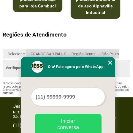
para loja Cambuci
de aço Alphaville
Industrial
Regiões de Atendimento
Selecione:
GRANDE SÃO PAULO
Região Central
São Paulo
Olá! Fale agora pelo WhatsApp.
Verifique as regiões que atendemos
O conteúdo do texto "
Orçamento de Prateleira em Aço Lins
" é de direito reservado. Sua
reprodução, parcial ou total, mesmo citando nossos links, é proibida sem a autorização do autor.
Crime de violação de direito autoral – artigo 184 do Código Penal –
Lei 9610/98 - Lei de direitos
autorais
.
Jessica Forros e Divisórias
Home
Empresa
Rua Oscar Horta, 269 - Mooca
São Paulo - SP - CEP: 03105-110
Missão
Serviços
Iniciar
Contato
96067-3532
(11)
conversa
Mapa do site