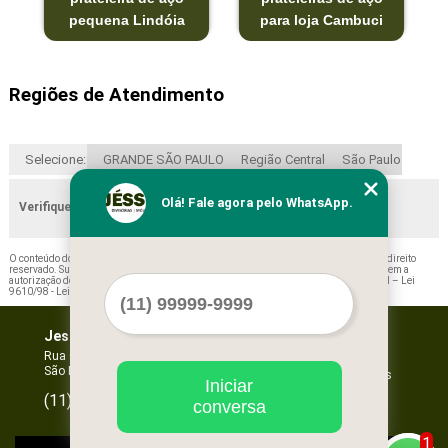
pequena Lindóia
para loja Cambuci
Regiões de Atendimento
Selecione:
GRANDE SÃO PAULO
Região Central
São Paulo
Olá! Fale agora pelo WhatsApp.
Verifique as regiões que atendemos
O conteúdo do texto "
Orçamento de Prateleira em Aço Teodoro Sampaio
" é de direito
reservado. Sua reprodução, parcial ou total, mesmo citando nossos links, é proibida sem a
autorização do autor. Crime de violação de direito autoral – artigo 184 do Código Penal –
Lei
9610/98 - Lei de direitos autorais
.
Jessica Forros e Divisórias
Home
Empresa
Rua Oscar Horta, 269 - Mooca
São Paulo - SP - CEP: 03105-110
Missão
Serviços
Iniciar
Contato
96067-3532
(11)
conversa
Mapa do site
1